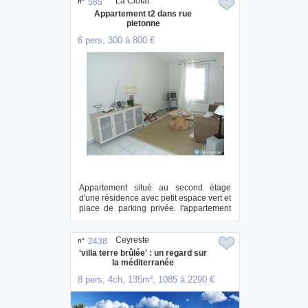
La Ciotat
n°
585
Appartement t2 dans rue
pietonne
6 pers, 300 à 800 €
Appartement situé au second étage
d'une résidence avec petit espace vert et
place de parking privée. l'appartement
est ...
Ceyreste
n°
2438
'villa terre brûlée' : un regard sur
la méditerranée
8 pers, 4ch, 135m², 1085 à 2290 €