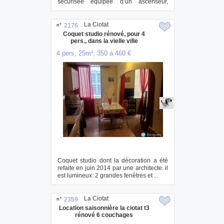
sécurisée équipée d’un ascenseur,
garage fer...
La Ciotat
n°
2176
Coquet studio rénové, pour 4
pers., dans la vielle ville
4 pers, 25m², 350 à 460 €
Coquet studio dont la décoration a été
refaite en juin 2014 par une architecte. il
est lumineux: 2 grandes fenêtres et ...
La Ciotat
n°
2359
Location saisonnière la ciotat t3
rénové 6 couchages