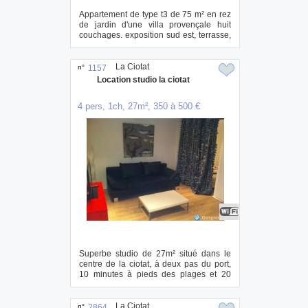
Appartement de type t3 de 75 m² en rez
de jardin d'une villa provençale huit
couchages. exposition sud est, terrasse,
ja...
La Ciotat
n°
1157
Location studio la ciotat
4 pers, 1ch, 27m², 350 à 500 €
Superbe studio de 27m² situé dans le
centre de la ciotat, à deux pas du port,
10 minutes à pieds des plages et 20
minute...
La Ciotat
n°
2864